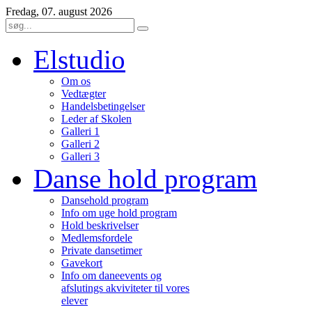
Fredag, 07. august 2026
Elstudio
Om os
Vedtægter
Handelsbetingelser
Leder af Skolen
Galleri 1
Galleri 2
Galleri 3
Danse hold program
Dansehold program
Info om uge hold program
Hold beskrivelser
Medlemsfordele
Private dansetimer
Gavekort
Info om daneevents og
afslutings akviviteter til vores
elever