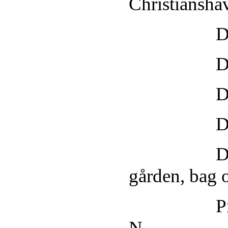
Christiansha
Dansesale
Dansesalen
Dansesalen
Danseloka
Dansesalen
gården, bag 
Pigesalen 
N