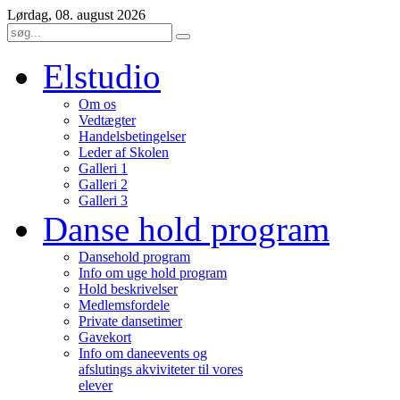
Lørdag, 08. august 2026
Elstudio
Om os
Vedtægter
Handelsbetingelser
Leder af Skolen
Galleri 1
Galleri 2
Galleri 3
Danse hold program
Dansehold program
Info om uge hold program
Hold beskrivelser
Medlemsfordele
Private dansetimer
Gavekort
Info om daneevents og
afslutings akviviteter til vores
elever