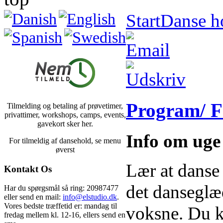
Start
Danse h
Program/ F
Tilmelding og betaling af prøvetimer,
privattimer, workshops, camps, events,
gavekort sker her.
Info om uge
For tilmeldig af dansehold, se menu
øverst
Lær at danse 
Kontakt Os
det danseglæd
Har du spørgsmål så ring: 20987477
eller send en mail:
info@elstudio.dk
.
Vores bedste træffetid er: mandag til
voksne. Du ko
fredag mellem kl. 12-16, ellers send en