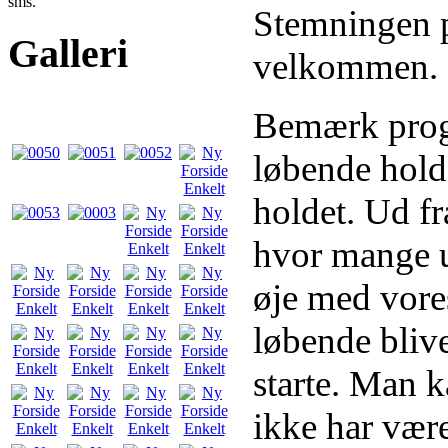
sms.
Stemningen på
Galleri
velkommen.
Bemærk progr
løbende holds
holdet. Ud fr
hvor mange ug
øje med vore
løbende bliv
starte. Man 
ikke har være